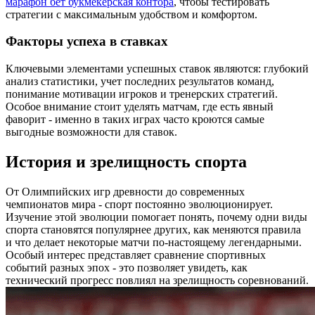
марафон бет букмекерская контора
, чтобы тестировать
стратегии с максимальным удобством и комфортом.
Факторы успеха в ставках
Ключевыми элементами успешных ставок являются: глубокий
анализ статистики, учет последних результатов команд,
понимание мотивации игроков и тренерских стратегий.
Особое внимание стоит уделять матчам, где есть явный
фаворит - именно в таких играх часто кроются самые
выгодные возможности для ставок.
История и зрелищность спорта
От Олимпийских игр древности до современных
чемпионатов мира - спорт постоянно эволюционирует.
Изучение этой эволюции помогает понять, почему одни виды
спорта становятся популярнее других, как меняются правила
и что делает некоторые матчи по-настоящему легендарными.
Особый интерес представляет сравнение спортивных
событий разных эпох - это позволяет увидеть, как
технический прогресс повлиял на зрелищность соревнований.