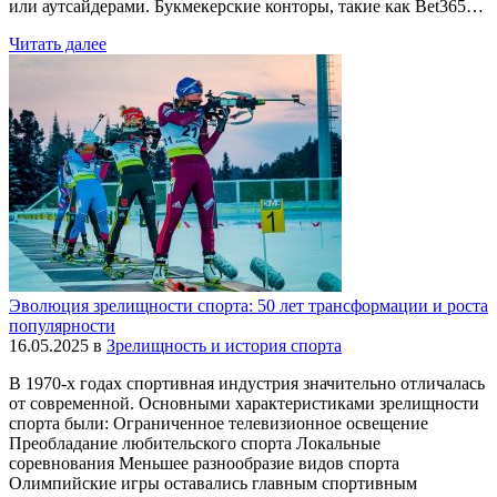
или аутсайдерами. Букмекерские конторы, такие как Bet365…
Читать далее
Эволюция зрелищности спорта: 50 лет трансформации и роста
популярности
16.05.2025
в
Зрелищность и история спорта
В 1970-х годах спортивная индустрия значительно отличалась
от современной. Основными характеристиками зрелищности
спорта были: Ограниченное телевизионное освещение
Преобладание любительского спорта Локальные
соревнования Меньшее разнообразие видов спорта
Олимпийские игры оставались главным спортивным