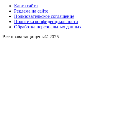
Карта сайта
Реклама на сайте
Пользовательское соглашение
Политика конфиденциальности
Обработка персональных данных
Все права защищены© 2025